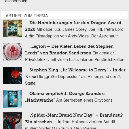
Taschenbuch
ARTIKEL ZUM THEMA
Die Nominierungen für den Dragon Award
Mit dabei u.a. James Corey, Joe Hill, Petra Lord
2026
& die Filmadaption von Andy Weirs „Der Astronaut“
„Legion – Die vielen Leben des Stephen
Ein genialer
Leeds“ von Brandon Sanderson
Privatdetektiv mit vielen halluzinierten Persönlichkeiten
Stephen King: „It: Welcome to Derry“ - In der
Die „große Depression“ als Hintergrund der 2.
Krise
Staffel
Obama empfiehlt: George Saunders
Am Sterbebett eines Öltycoons
„Nachtwache“
„Spider-Man: Brand New Day“ – Brandneu?
In Tom Hollands viertem Auftritt
Ein bisschen …
mutiert Spider-Man zum X-Men-Prequel