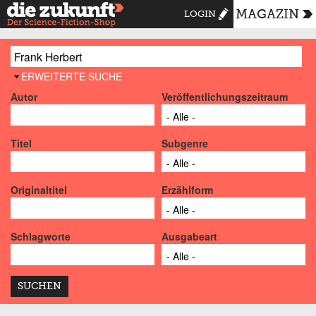
MAGAZIN
LOGIN
AUSBLENDEN
ERWEITERTE SUCHE
Autor
Veröffentlichungszeitraum
Titel
Subgenre
Originaltitel
Erzählform
Schlagworte
Ausgabeart