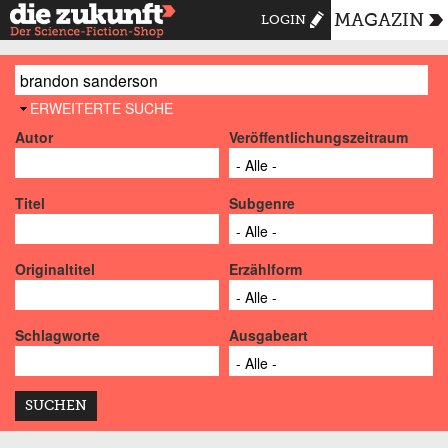
MAGAZIN
LOGIN
AUSBLENDEN
ERWEITERTE SUCHE
Autor
Veröffentlichungszeitraum
Titel
Subgenre
Originaltitel
Erzählform
Schlagworte
Ausgabeart