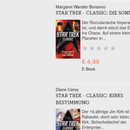
Margaret Wander Bonanno
STAR TREK - CLASSIC: DIE SON
Der Romulanische Imperat
tot, und damit stürzt das 
ins Chaos. Auf einem klei
Planeten in...
€ 4,99
E-Book
Diane Carey
STAR TREK - CLASSIC: KIRKS
BESTIMMUNG
Der 16-jährige Jim Kirk ist
Rabauke, doch sein Vater
Kirk, Sicherheitschef der
Enterprise
...