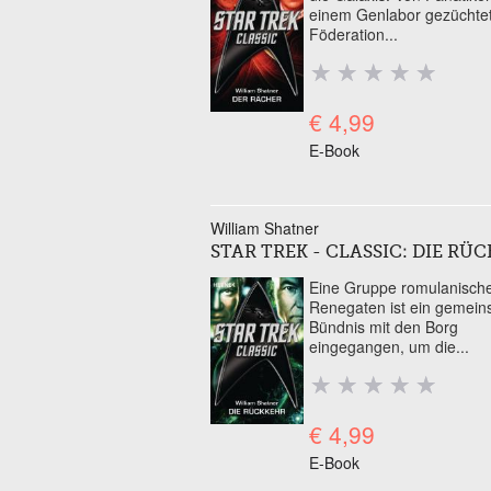
einem Genlabor gezüchtet
Föderation...
€ 4,99
E-Book
William Shatner
STAR TREK - CLASSIC: DIE RÜ
Eine Gruppe romulanisch
Renegaten ist ein gemei
Bündnis mit den Borg
eingegangen, um die...
€ 4,99
E-Book