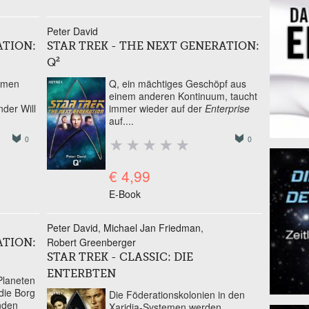
Peter David
ATION:
STAR TREK - THE NEXT GENERATION:
Q²
amen
Q, ein mächtiges Geschöpf aus
einem anderen Kontinuum, taucht
der Will
immer wieder auf der
Enterprise
auf....
0
0
€ 4,99
E-Book
Peter David
Michael Jan Friedman
Robert Greenberger
ATION:
STAR TREK - CLASSIC: DIE
ENTERBTEN
 Planeten
die Borg
Die Föderationskolonien in den
nden
Xaridia-Systemen werden