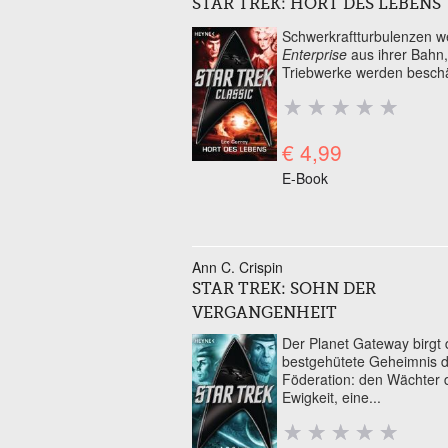
STAR TREK: HORT DES LEBENS
Schwerkraftturbulenzen w
Enterprise
aus ihrer Bahn,
Triebwerke werden beschäd
€ 4,99
E-Book
Ann C. Crispin
STAR TREK: SOHN DER
VERGANGENHEIT
Der Planet Gateway birgt
bestgehütete Geheimnis 
Föderation: den Wächter 
Ewigkeit, eine...