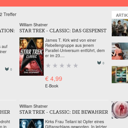
2 Treffer
ARTI
William Shatner
ATION:
STAR TREK - CLASSIC: DAS GESPENST
James T. Kirk wird von einer
Rebellengruppe aus jenem
 auf
Parallel-Universum entführt, dem
iner
er im 23....
0
0
€ 4,99
E-Book
William Shatner
CHER
STAR TREK - CLASSIC: DIE BEWAHRER
edroht
Kirks Frau Teilani ist Opfer eines
n in
Giftanschlags geworden. In letzter