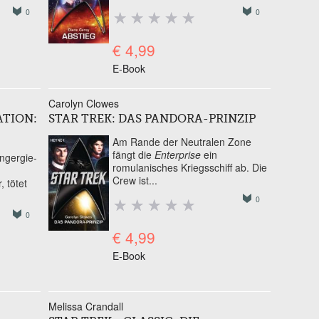
0
0
€ 4,99
E-Book
Carolyn Clowes
ATION:
STAR TREK: DAS PANDORA-PRINZIP
Am Rande der Neutralen Zone
fängt die
Enterprise
ein
Engergie-
romulanisches Kriegsschiff ab. Die
Crew ist...
 tötet
0
0
€ 4,99
E-Book
Melissa Crandall