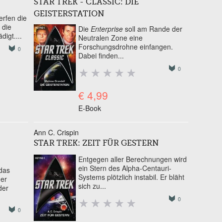
STAR TREK - CLASSIC: DIE
GEISTERSTATION
erfen die
 die
Die
Enterprise
soll am Rande der
igt....
Neutralen Zone eine
Forschungsdrohne einfangen.
0
Dabei finden...
0
€ 4,99
E-Book
Ann C. Crispin
STAR TREK: ZEIT FÜR GESTERN
Entgegen aller Berechnungen wird
ein Stern des Alpha-Centauri-
 das
Systems plötzlich instabil. Er bläht
der
sich zu...
der
0
0