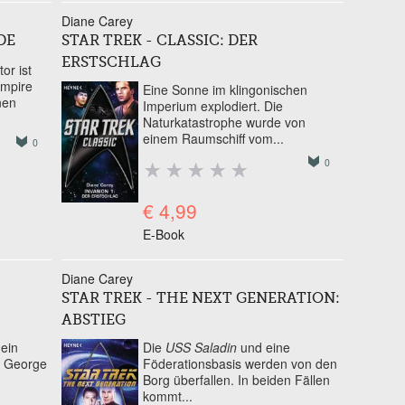
Diane Carey
DE
STAR TREK - CLASSIC: DER
ERSTSCHLAG
or ist
Empire
Eine Sonne im klingonischen
nen
Imperium explodiert. Die
Naturkatastrophe wurde von
einem Raumschiff vom...
0
0
€ 4,99
E-Book
Diane Carey
STAR TREK - THE NEXT GENERATION:
ABSTIEG
 ein
Die
USS Saladin
und eine
, George
Föderationsbasis werden von den
Borg überfallen. In beiden Fällen
kommt...