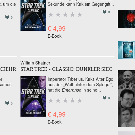
, um die
Sekunde kann Kirk ein Gegengift...
0
0
€ 4,99
E-Book
William Shatner
CKKEHR
STAR TREK - CLASSIC: DUNKLER SIEG
er
Imperator Tiberius, Kirks Alter Ego
nsames
aus der „Welt hinter dem Spiegel“,
hat die
Enterprise
in seine...
0
0
€ 4,99
E-Book