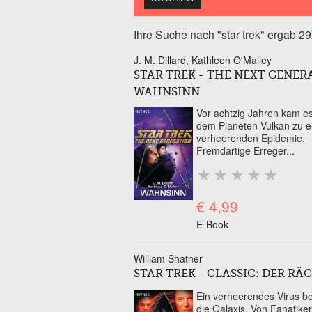
Ihre Suche nach "star trek" ergab 29
J. M. Dillard
Kathleen O'Malley
Seiten
STAR TREK - THE NEXT GENER
WAHNSINN
Vor achtzig Jahren kam es
dem Planeten Vulkan zu e
verheerenden Epidemie.
Fremdartige Erreger...
€ 4,99
E-Book
William Shatner
STAR TREK - CLASSIC: DER RÄ
Ein verheerendes Virus b
die Galaxis. Von Fanatiker