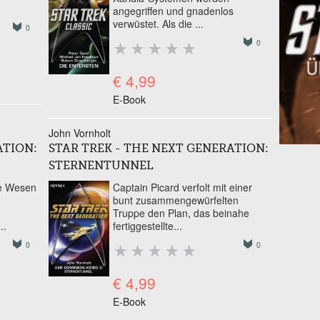
angegriffen und gnadenlos
verwüstet. Als die
...
0
0
€ 4,99
E-Book
John Vornholt
ATION:
STAR TREK - THE NEXT GENERATION:
STERNENTUNNEL
ge Wesen
Captain Picard verfolt mit einer
bunt zusammengewürfelten
Truppe den Plan, das beinahe
..
fertiggestellte...
0
0
€ 4,99
E-Book