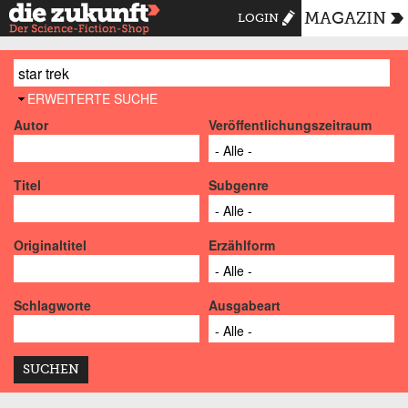
MAGAZIN
LOGIN
AUSBLENDEN
ERWEITERTE SUCHE
Autor
Veröffentlichungszeitraum
Titel
Subgenre
Originaltitel
Erzählform
Schlagworte
Ausgabeart