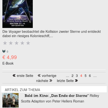
Die
Voyager
beobachtet die Kollision zweier Sterne und entdeckt
dabei ein riesiges Kolonieschiff,...
0
€ 4,99
E-Book
erste Seite
vorherige
…
2
3
4
5
6
…
Seiten
nächste
letzte Seite
ARTIKEL ZUM THEMA
Ridley
Bald im Kino: „Das Ende der Sterne“
Scotts Adaption von Peter Hellers Roman