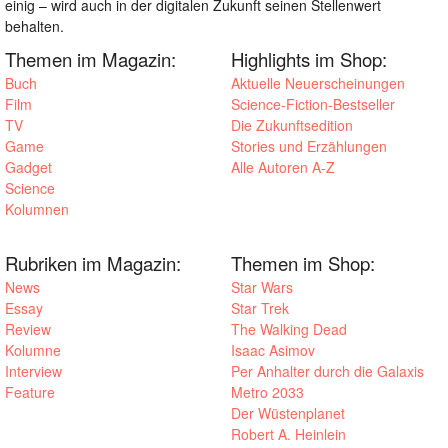
einig – wird auch in der digitalen Zukunft seinen Stellenwert
behalten.
Themen im Magazin:
Highlights im Shop:
Buch
Aktuelle Neuerscheinungen
Film
Science-Fiction-Bestseller
TV
Die Zukunftsedition
Game
Stories und Erzählungen
Gadget
Alle Autoren A-Z
Science
Kolumnen
Rubriken im Magazin:
Themen im Shop:
News
Star Wars
Essay
Star Trek
Review
The Walking Dead
Kolumne
Isaac Asimov
Interview
Per Anhalter durch die Galaxis
Feature
Metro 2033
Der Wüstenplanet
Robert A. Heinlein