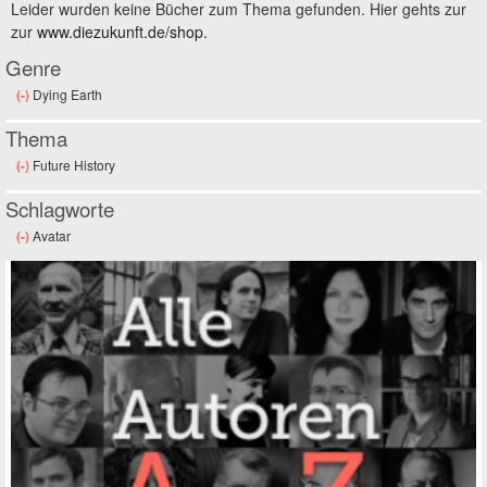
Leider wurden keine Bücher zum Thema gefunden. Hier gehts zur
zur
www.diezukunft.de/shop
.
Genre
(-)
Remove Dying Earth filter
Dying Earth
Thema
(-)
Remove Future History filter
Future History
Schlagworte
(-)
Remove Avatar filter
Avatar