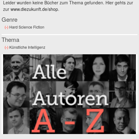
Leider wurden keine Bücher zum Thema gefunden. Hier gehts zur
zur
www.diezukunft.de/shop
.
Genre
(-)
Remove Hard Science Fiction filter
Hard Science Fiction
Thema
(-)
Remove Künstliche Intelligenz filter
Künstliche Intelligenz