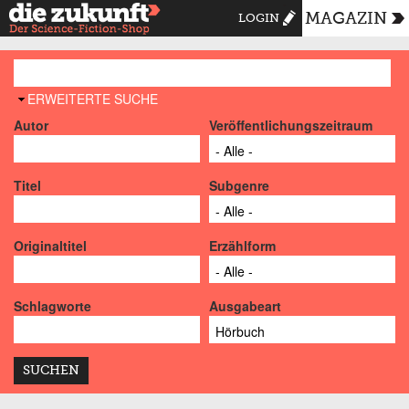
MAGAZIN
LOGIN
AUSBLENDEN
ERWEITERTE SUCHE
Autor
Veröffentlichungszeitraum
Titel
Subgenre
Originaltitel
Erzählform
Schlagworte
Ausgabeart