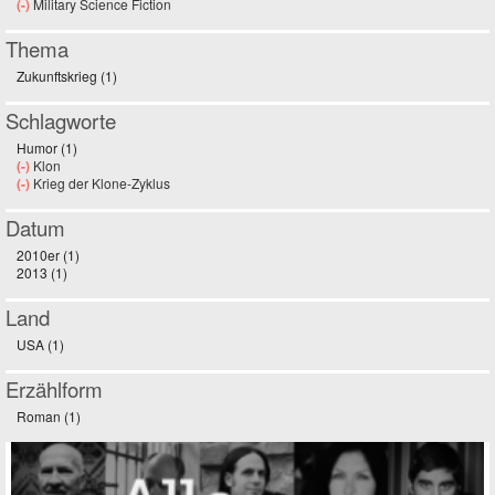
(-)
Remove Military Science Fiction filter
Military Science Fiction
Thema
Zukunftskrieg (1)
Apply Zukunftskrieg filter
Schlagworte
Humor (1)
Apply Humor filter
(-)
Remove Klon filter
Klon
(-)
Remove Krieg der Klone-Zyklus filter
Krieg der Klone-Zyklus
Datum
2010er (1)
Apply 2010er filter
2013 (1)
Apply 2013 filter
Land
USA (1)
Apply USA filter
Erzählform
Roman (1)
Apply Roman filter