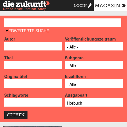
MAGAZIN
LOGIN
AUSBLENDEN
ERWEITERTE SUCHE
Autor
Veröffentlichungszeitraum
Titel
Subgenre
Originaltitel
Erzählform
Schlagworte
Ausgabeart