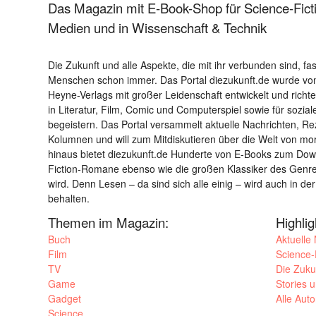
Das Magazin mit E-Book-Shop für Science-Ficti
Medien und in Wissenschaft & Technik
Die Zukunft und alle Aspekte, die mit ihr verbunden sind, fa
Menschen schon immer. Das Portal diezukunft.de wurde von
Heyne-Verlags mit großer Leidenschaft entwickelt und richtet 
in Literatur, Film, Comic und Computerspiel sowie für sozia
begeistern. Das Portal versammelt aktuelle Nachrichten, R
Kolumnen und will zum Mitdiskutieren über die Welt von m
hinaus bietet diezukunft.de Hunderte von E-Books zum Down
Fiction-Romane ebenso wie die großen Klassiker des Genres 
wird. Denn Lesen – da sind sich alle einig – wird auch in der
behalten.
Themen im Magazin:
Highli
Buch
Aktuelle
Film
Science-F
TV
Die Zuku
Game
Stories 
Gadget
Alle Aut
Science