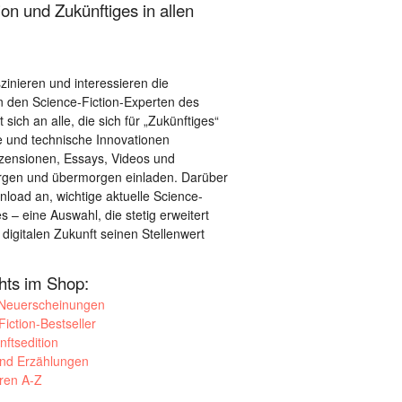
on und Zukünftiges in allen
szinieren und interessieren die
 den Science-Fiction-Experten des
sich an alle, die sich für „Zukünftiges“
le und technische Innovationen
ezensionen, Essays, Videos und
orgen und übermorgen einladen. Darüber
load an, wichtige aktuelle Science-
– eine Auswahl, die stetig erweitert
 digitalen Zukunft seinen Stellenwert
ghts im Shop:
 Neuerscheinungen
iction-Bestseller
nftsedition
und Erzählungen
oren A-Z