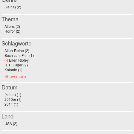
(keine) (2)
Apply (keine) filter
Thema
Aliens (2)
Apply Aliens filter
Horror (2)
Apply Horror filter
Schlagworte
Alien-Reihe (2)
Apply Alien-Reihe filter
Buch zum Film (1)
Apply Buch zum Film filter
(-)
Remove Ellen Ripley filter
Ellen Ripley
H. R. Giger (2)
Apply H. R. Giger filter
Kolonie (1)
Apply Kolonie filter
Show more
Datum
(keine) (1)
Apply (keine) filter
2010er (1)
Apply 2010er filter
2014 (1)
Apply 2014 filter
Land
USA (2)
Apply USA filter