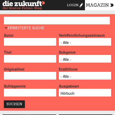
MAGAZIN
LOGIN
AUSBLENDEN
ERWEITERTE SUCHE
Autor
Veröffentlichungszeitraum
Titel
Subgenre
Originaltitel
Erzählform
Schlagworte
Ausgabeart