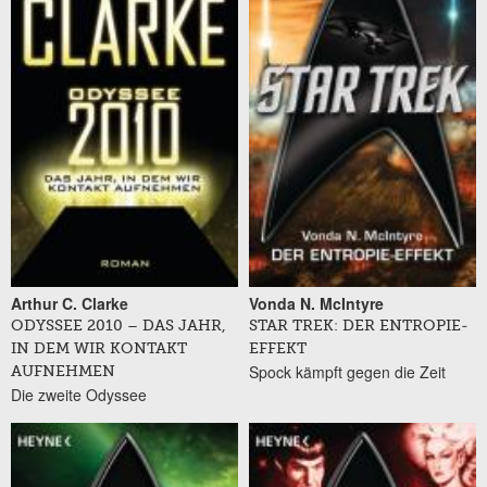
Arthur C. Clarke
Vonda N. McIntyre
ODYSSEE 2010 – DAS JAHR,
STAR TREK: DER ENTROPIE-
IN DEM WIR KONTAKT
EFFEKT
Spock kämpft gegen die Zeit
AUFNEHMEN
Die zweite Odyssee