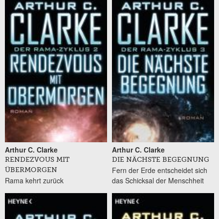
Arthur C. Clarke
Arthur C. Clarke
RENDEZVOUS MIT
DIE NÄCHSTE BEGEGNUNG
Fern der Erde entscheidet sich
ÜBERMORGEN
Rama kehrt zurück
das Schicksal der Menschheit