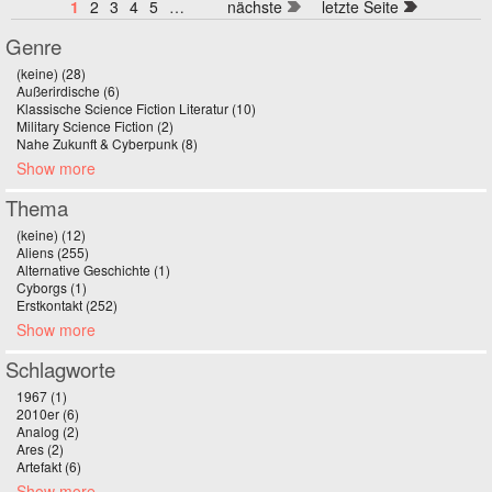
1
2
3
4
5
…
nächste
letzte Seite
Genre
(keine) (28)
Apply (keine) filter
Außerirdische (6)
Apply Außerirdische filter
Klassische Science Fiction Literatur (10)
Apply Klassische Science Fiction
Military Science Fiction (2)
Apply Military Science Fiction filter
Literatur filter
Nahe Zukunft & Cyberpunk (8)
Apply Nahe Zukunft & Cyberpunk filter
Show more
Thema
(keine) (12)
Apply (keine) filter
Aliens (255)
Apply Aliens filter
Alternative Geschichte (1)
Apply Alternative Geschichte filter
Cyborgs (1)
Apply Cyborgs filter
Erstkontakt (252)
Apply Erstkontakt filter
Show more
Schlagworte
1967 (1)
Apply 1967 filter
2010er (6)
Apply 2010er filter
Analog (2)
Apply Analog filter
Ares (2)
Apply Ares filter
Artefakt (6)
Apply Artefakt filter
Show more