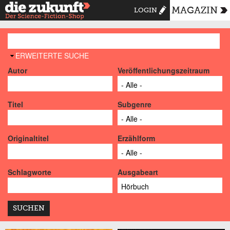
MAGAZIN
LOGIN
AUSBLENDEN
ERWEITERTE SUCHE
Autor
Veröffentlichungszeitraum
Titel
Subgenre
Originaltitel
Erzählform
Schlagworte
Ausgabeart