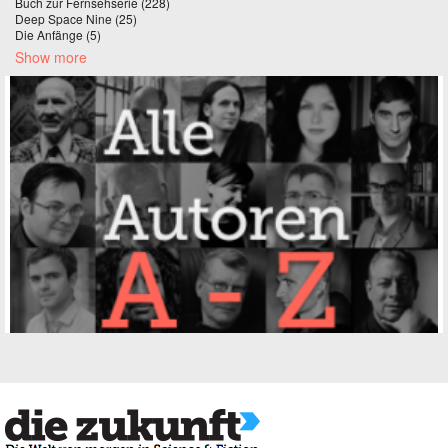
Buch zur Fernsehserie (228)
Apply Buch zur Fernsehserie filter
Deep Space Nine (25)
Apply Deep Space Nine filter
Die Anfänge (5)
Apply Die Anfänge filter
Show more