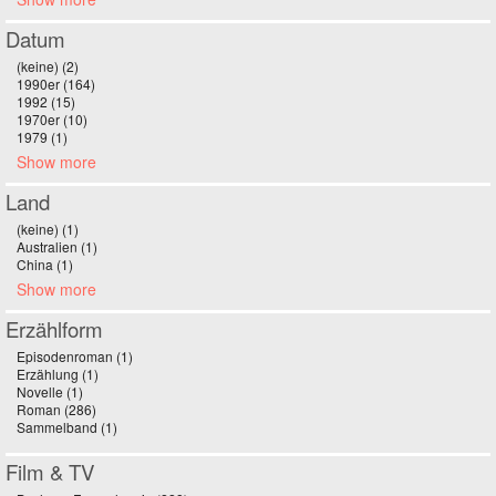
Datum
(keine) (2)
Apply (keine) filter
1990er (164)
Apply 1990er filter
1992 (15)
Apply 1992 filter
1970er (10)
Apply 1970er filter
1979 (1)
Apply 1979 filter
Show more
Land
(keine) (1)
Apply (keine) filter
Australien (1)
Apply Australien filter
China (1)
Apply China filter
Show more
Erzählform
Episodenroman (1)
Apply Episodenroman filter
Erzählung (1)
Apply Erzählung filter
Novelle (1)
Apply Novelle filter
Roman (286)
Apply Roman filter
Sammelband (1)
Apply Sammelband filter
Film & TV