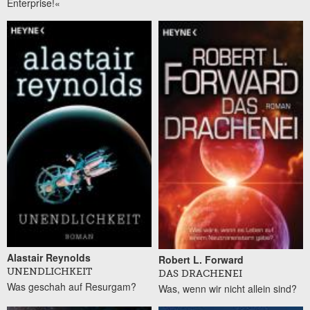
Enterprise!«
Alastair Reynolds
Robert L. Forward
UNENDLICHKEIT
DAS DRACHENEI
Was geschah auf Resurgam?
Was, wenn wir nicht allein sind?