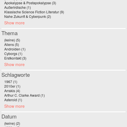
Apokalypse & Postapokalypse (3)
Apply Apokalypse & Postapokalypse filter
Außerirdische (1)
Apply Außerirdische filter
Klassische Science Fiction Literatur (9)
Apply Klassische Science Fiction
Nahe Zukunft & Cyberpunk (2)
Apply Nahe Zukunft & Cyberpunk filter
Literatur filter
Show more
Thema
(keine) (5)
Apply (keine) filter
Aliens (5)
Apply Aliens filter
Androiden (1)
Apply Androiden filter
Cyborgs (1)
Apply Cyborgs filter
Erstkontakt (3)
Apply Erstkontakt filter
Show more
Schlagworte
1967 (1)
Apply 1967 filter
2010er (1)
Apply 2010er filter
Arrakis (4)
Apply Arrakis filter
Arthur C. Clarke Award (1)
Apply Arthur C. Clarke Award filter
Asteroid (1)
Apply Asteroid filter
Show more
Datum
(keine) (2)
Apply (keine) filter