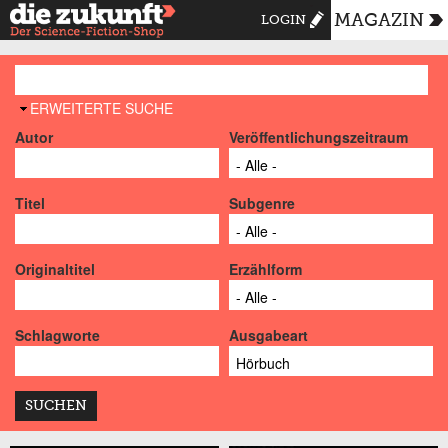
MAGAZIN
LOGIN
AUSBLENDEN
ERWEITERTE SUCHE
Autor
Veröffentlichungszeitraum
Titel
Subgenre
Originaltitel
Erzählform
Schlagworte
Ausgabeart