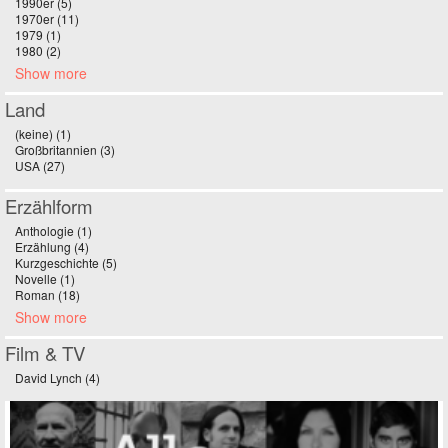
1990er (5)
Apply 1990er filter
1970er (11)
Apply 1970er filter
1979 (1)
Apply 1979 filter
1980 (2)
Apply 1980 filter
Show more
Land
(keine) (1)
Apply (keine) filter
Großbritannien (3)
Apply Großbritannien filter
USA (27)
Apply USA filter
Erzählform
Anthologie (1)
Apply Anthologie filter
Erzählung (4)
Apply Erzählung filter
Kurzgeschichte (5)
Apply Kurzgeschichte filter
Novelle (1)
Apply Novelle filter
Roman (18)
Apply Roman filter
Show more
Film & TV
David Lynch (4)
Apply David Lynch filter