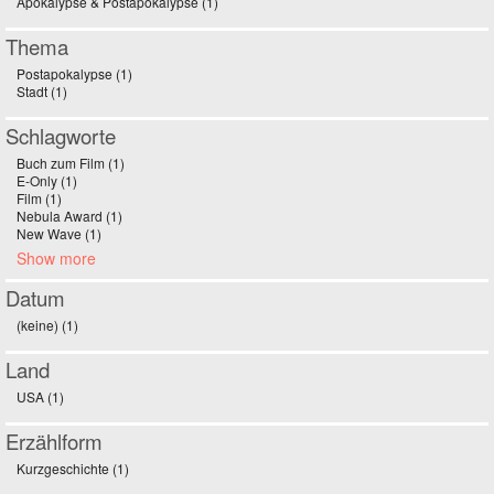
Apokalypse & Postapokalypse (1)
Apply Apokalypse & Postapokalypse filter
Thema
Postapokalypse (1)
Apply Postapokalypse filter
Stadt (1)
Apply Stadt filter
Schlagworte
Buch zum Film (1)
Apply Buch zum Film filter
E-Only (1)
Apply E-Only filter
Film (1)
Apply Film filter
Nebula Award (1)
Apply Nebula Award filter
New Wave (1)
Apply New Wave filter
Show more
Datum
(keine) (1)
Apply (keine) filter
Land
USA (1)
Apply USA filter
Erzählform
Kurzgeschichte (1)
Apply Kurzgeschichte filter