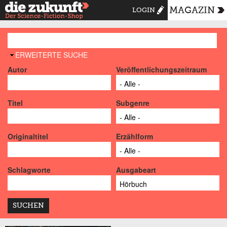
MAGAZIN
LOGIN
AUSBLENDEN
ERWEITERTE SUCHE
Autor
Veröffentlichungszeitraum
Titel
Subgenre
Originaltitel
Erzählform
Schlagworte
Ausgabeart