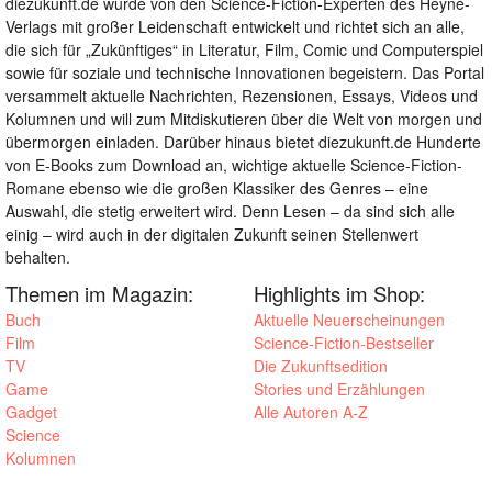
diezukunft.de wurde von den Science-Fiction-Experten des Heyne-
Verlags mit großer Leidenschaft entwickelt und richtet sich an alle,
die sich für „Zukünftiges“ in Literatur, Film, Comic und Computerspiel
sowie für soziale und technische Innovationen begeistern. Das Portal
versammelt aktuelle Nachrichten, Rezensionen, Essays, Videos und
Kolumnen und will zum Mitdiskutieren über die Welt von morgen und
übermorgen einladen. Darüber hinaus bietet diezukunft.de Hunderte
von E-Books zum Download an, wichtige aktuelle Science-Fiction-
Romane ebenso wie die großen Klassiker des Genres – eine
Auswahl, die stetig erweitert wird. Denn Lesen – da sind sich alle
einig – wird auch in der digitalen Zukunft seinen Stellenwert
behalten.
Themen im Magazin:
Highlights im Shop:
Buch
Aktuelle Neuerscheinungen
Film
Science-Fiction-Bestseller
TV
Die Zukunftsedition
Game
Stories und Erzählungen
Gadget
Alle Autoren A-Z
Science
Kolumnen