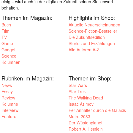
einig – wird auch in der digitalen Zukunft seinen Stellenwert
behalten.
Themen im Magazin:
Highlights im Shop:
Buch
Aktuelle Neuerscheinungen
Film
Science-Fiction-Bestseller
TV
Die Zukunftsedition
Game
Stories und Erzählungen
Gadget
Alle Autoren A-Z
Science
Kolumnen
Rubriken im Magazin:
Themen im Shop:
News
Star Wars
Essay
Star Trek
Review
The Walking Dead
Kolumne
Isaac Asimov
Interview
Per Anhalter durch die Galaxis
Feature
Metro 2033
Der Wüstenplanet
Robert A. Heinlein