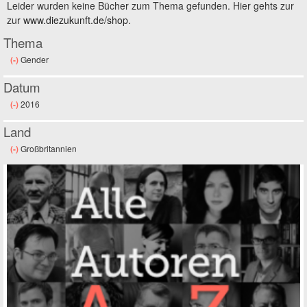
Leider wurden keine Bücher zum Thema gefunden. Hier gehts zur
zur
www.diezukunft.de/shop
.
Thema
(-)
Remove Gender filter
Gender
Datum
(-)
Remove 2016 filter
2016
Land
(-)
Remove Großbritannien filter
Großbritannien