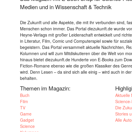
Medien und in Wissenschaft & Technik
Die Zukunft und alle Aspekte, die mit ihr verbunden sind, fa
Menschen schon immer. Das Portal diezukunft.de wurde von
Heyne-Verlags mit großer Leidenschaft entwickelt und richtet 
in Literatur, Film, Comic und Computerspiel sowie für sozia
begeistern. Das Portal versammelt aktuelle Nachrichten, R
Kolumnen und will zum Mitdiskutieren über die Welt von m
hinaus bietet diezukunft.de Hunderte von E-Books zum Down
Fiction-Romane ebenso wie die großen Klassiker des Genres 
wird. Denn Lesen – da sind sich alle einig – wird auch in der
behalten.
Themen im Magazin:
Highli
Buch
Aktuelle
Film
Science-F
TV
Die Zuku
Game
Stories 
Gadget
Alle Aut
Science