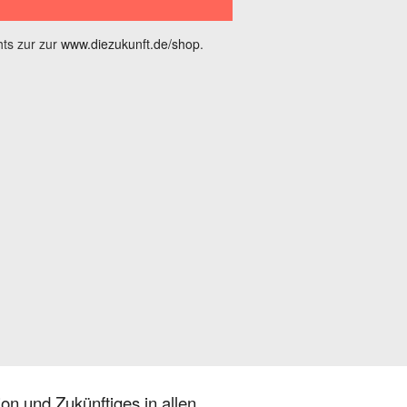
ts zur zur
www.diezukunft.de/shop
.
on und Zukünftiges in allen