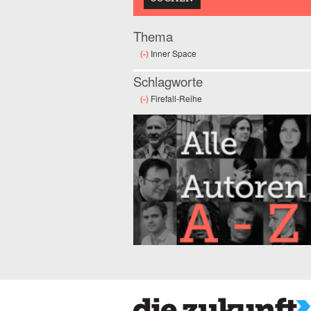
Thema
(-)
Remove Inner Space filter
Inner Space
Schlagworte
(-)
Remove Firefall-Reihe filter
Firefall-Reihe