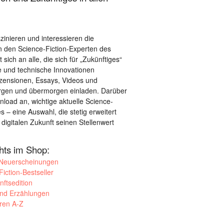
szinieren und interessieren die
 den Science-Fiction-Experten des
sich an alle, die sich für „Zukünftiges“
le und technische Innovationen
ezensionen, Essays, Videos und
orgen und übermorgen einladen. Darüber
load an, wichtige aktuelle Science-
– eine Auswahl, die stetig erweitert
 digitalen Zukunft seinen Stellenwert
ghts im Shop:
 Neuerscheinungen
iction-Bestseller
nftsedition
und Erzählungen
oren A-Z