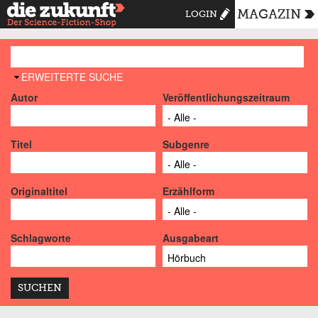
MAGAZIN
LOGIN
AUSBLENDEN
ERWEITERTE SUCHE
Autor
Veröffentlichungszeitraum
Titel
Subgenre
Originaltitel
Erzählform
Schlagworte
Ausgabeart