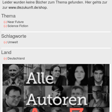
Leider wurden keine Bücher zum Thema gefunden. Hier gehts zur
zur
www.diezukunft.de/shop
.
Thema
(-)
Remove Near Future filter
Near Future
(-)
Remove Science Fiction filter
Science Fiction
Schlagworte
(-)
Remove Umwelt filter
Umwelt
Land
(-)
Remove Deutschland filter
Deutschland