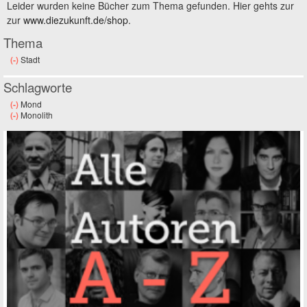
Leider wurden keine Bücher zum Thema gefunden. Hier gehts zur
zur
www.diezukunft.de/shop
.
Thema
(-)
Remove Stadt filter
Stadt
Schlagworte
(-)
Remove Mond filter
Mond
(-)
Remove Monolith filter
Monolith