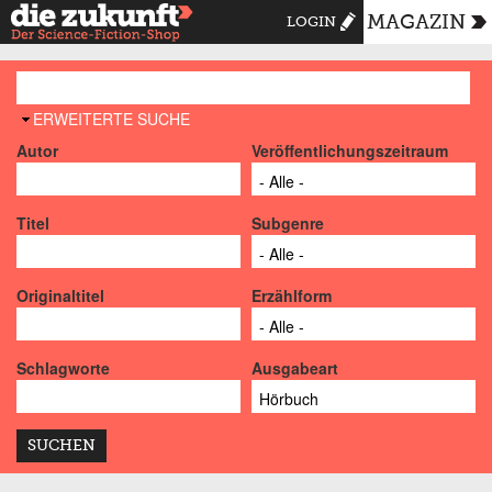
MAGAZIN
LOGIN
AUSBLENDEN
ERWEITERTE SUCHE
Autor
Veröffentlichungszeitraum
Titel
Subgenre
Originaltitel
Erzählform
Schlagworte
Ausgabeart