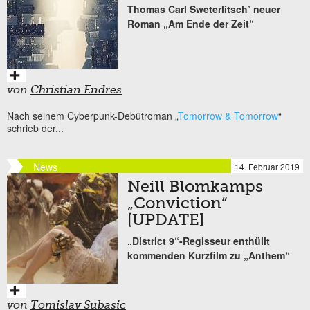
Thomas Carl Sweterlitsch’ neuer
Roman „Am Ende der Zeit“
von
Christian Endres
Nach seinem Cyberpunk-Debütroman „
Tomorrow & Tomorrow
“
schrieb der...
News
14. Februar 2019
Neill Blomkamps
„Conviction“
[UPDATE]
„District 9“-Regisseur enthüllt
kommenden Kurzfilm zu „Anthem“
von
Tomislav Subasic