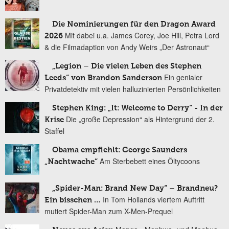
Die Nominierungen für den Dragon Award
Mit dabei u.a. James Corey, Joe Hill, Petra Lord
2026
& die Filmadaption von Andy Weirs „Der Astronaut“
„Legion – Die vielen Leben des Stephen
Ein genialer
Leeds“ von Brandon Sanderson
Privatdetektiv mit vielen halluzinierten Persönlichkeiten
Stephen King: „It: Welcome to Derry“ - In der
Die „große Depression“ als Hintergrund der 2.
Krise
Staffel
Obama empfiehlt: George Saunders
Am Sterbebett eines Öltycoons
„Nachtwache“
„Spider-Man: Brand New Day“ – Brandneu?
In Tom Hollands viertem Auftritt
Ein bisschen …
mutiert Spider-Man zum X-Men-Prequel