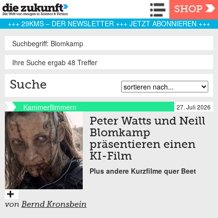
Navigation
SHOP
+++ 29KMS – DER NEWSLETTER +++ JETZT ABONNIEREN +++
Suchbegriff: Blomkamp
Ihre Suche ergab 48 Treffer
Suche
Kammerflimmern
27. Juli 2026
Peter Watts und Neill
Blomkamp
präsentieren einen
KI-Film
Plus andere Kurzfilme quer Beet
von
Bernd Kronsbein