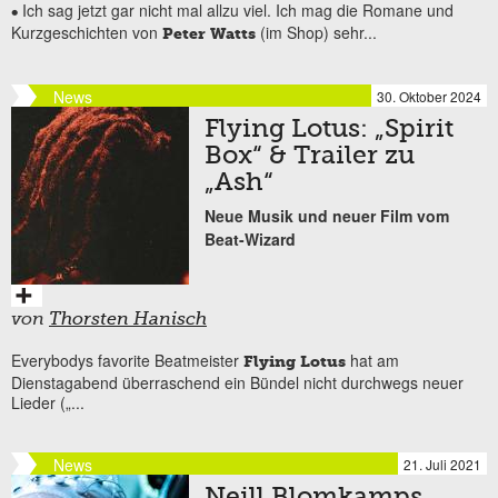
Ich sag jetzt gar nicht mal allzu viel. Ich mag die Romane und
•
Kurzgeschichten von
(im Shop) sehr...
Peter Watts
News
30. Oktober 2024
Flying Lotus: „Spirit
Box“ & Trailer zu
„Ash“
Neue Musik und neuer Film vom
Beat-Wizard
von
Thorsten Hanisch
Everybodys favorite Beatmeister
hat am
Flying Lotus
Dienstagabend überraschend ein Bündel nicht durchwegs neuer
Lieder („...
News
21. Juli 2021
Neill Blomkamps