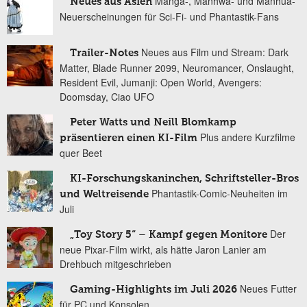
Manga-, Manhwa- und Manhua-
Neues aus Asien
Neuerscheinungen für Sci-Fi- und Phantastik-Fans
Neues aus Film und Stream: Dark
Trailer-Notes
Matter, Blade Runner 2099, Neuromancer, Onslaught,
Resident Evil, Jumanji: Open World, Avengers:
Doomsday, Ciao UFO
Peter Watts und Neill Blomkamp
Plus andere Kurzfilme
präsentieren einen KI-Film
quer Beet
KI-Forschungskaninchen, Schriftsteller-Bros
Phantastik-Comic-Neuheiten im
und Weltreisende
Juli
Der
„Toy Story 5“ – Kampf gegen Monitore
neue Pixar-Film wirkt, als hätte Jaron Lanier am
Drehbuch mitgeschrieben
Neues Futter
Gaming-Highlights im Juli 2026
für PC und Konsolen