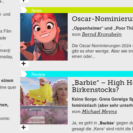
-,
News
i- und
Oscar-Nominieru
„Oppenheimer“ und „Poor Thi
s Film
von
Bernd Kronsbein
lade
,
Die Oscar-Nominierungen 2024 s
manji:
gibt es eher wenige. Aber wie i
einen oder...
omsday,
Review
 einen
„Barbie“ – High H
ilme quer
Birkenstocks?
Keine Sorge: Greta Gerwigs Sp
feministisch (aber sehr unter
hen,
von
Michael Meyns
Comic-
Ja, es geht in „
“ gegen da
Barbie
gesagt die „Kens“ sind nicht die 