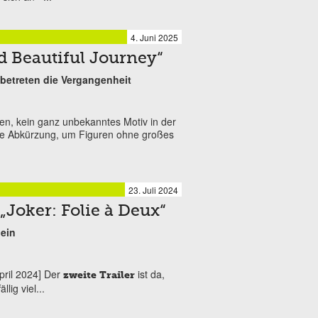
4. Juni 2025
ld Beautiful Journey“
 betreten die Vergangenheit
ren, kein ganz unbekanntes Motiv in der
eine Abkürzung, um Figuren ohne großes
23. Juli 2024
„Joker: Folie à Deux“
ein
pril 2024] Der
ist da,
zweite Trailer
lig viel...