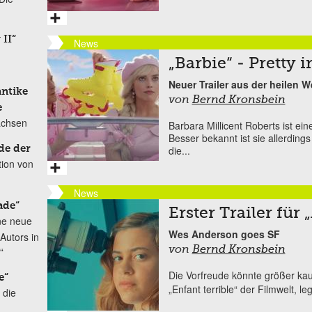
 II“
News
„Barbie“ - Pretty i
Neuer Trailer aus der heilen W
antike
von
Bernd Kronsbein
e
achsen
Barbara Millicent Roberts ist ei
Besser bekannt ist sie allerdings
de der
die...
tion von
News
ade“
Erster Trailer für 
ne neue
Wes Anderson goes SF
Autors in
“
von
Bernd Kronsbein
Die Vorfreude könnte größer ka
e“
„Enfant terrible“ der Filmwelt, le
 die