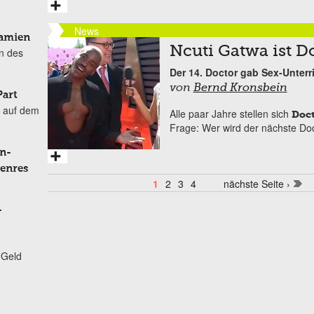
News
Damien
Ncuti Gatwa ist 
n des
Der 14. Doctor gab Sex-Unterr
von
Bernd Kronsbein
Part
 auf dem
Alle paar Jahre stellen sich
Doc
Frage: Wer wird der nächste Doc
n-
Genres
1
2
3
4
nächste Seite ›
Seiten
-
 Geld