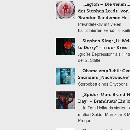
„Legion – Die vielen 
des Stephen Leeds“ von
Ein 
Brandon Sanderson
Privatdetektiv mit vielen
halluzinierten Persönlichkei
Stephen King: „It: We
to Derry“ - In der Krise
„große Depression“ als Hint
der 2. Staffel
Obama empfiehlt: Ge
Saunders „Nachtwache“
Sterbebett eines Öltycoons
„Spider-Man: Brand 
Day“ – Brandneu? Ein b
In Tom Hollands viertem Au
…
mutiert Spider-Man zum X-
Prequel