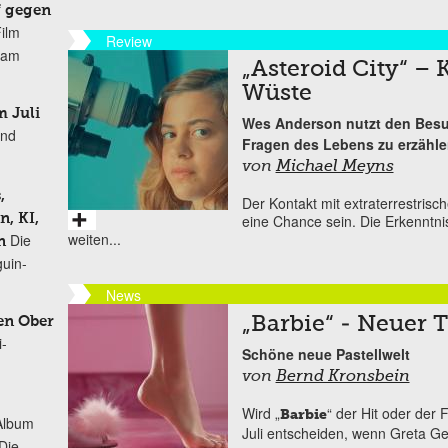
f gegen
Film
Review
r am
„Asteroid City“ – 
Wüste
 Juli
Wes Anderson nutzt den Besu
und
Fragen des Lebens zu erzähl
von
Michael Meyns
,
Der Kontakt mit extraterrestri
, KI,
eine Chance sein. Die Erkenntnis
weiten...
Die
n
uin-
News
en Ober
„Barbie“ - Neuer T
i-
Schöne neue Pastellwelt
von
Bernd Kronsbein
Wird „
“ der Hit oder der
Barbie
Album
Juli entscheiden, wenn Greta Ger
„Die