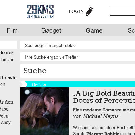
LOGIN
Film
Gadget
Game
Sc
Suchbegriff: margot robbie
de der
Ihre Suche ergab 34 Treffer
tion von
Suche
ff nach
ion
Review
„A Big Bold Beaut
Doors of Percepti
ür den
dabei
Eine moderne Romanze mit m
Petra
von
Michael Meyns
n Andy
Wo sonst als auf einer Hochzeit t
Sarah (
), sehen
Margot Robbie