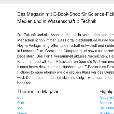
Das Magazin mit E-Book-Shop für Science-Ficti
Medien und in Wissenschaft & Technik
Die Zukunft und alle Aspekte, die mit ihr verbunden sind, fa
Menschen schon immer. Das Portal diezukunft.de wurde von
Heyne-Verlags mit großer Leidenschaft entwickelt und richtet 
in Literatur, Film, Comic und Computerspiel sowie für sozia
begeistern. Das Portal versammelt aktuelle Nachrichten, R
Kolumnen und will zum Mitdiskutieren über die Welt von m
hinaus bietet diezukunft.de Hunderte von E-Books zum Down
Fiction-Romane ebenso wie die großen Klassiker des Genres 
wird. Denn Lesen – da sind sich alle einig – wird auch in der
behalten.
Themen im Magazin:
Highli
Buch
Aktuelle
Film
Science-F
TV
Die Zuku
Game
Stories 