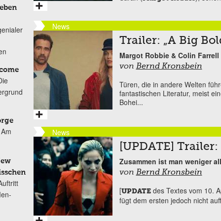
Leben
News
genialer
Trailer: „A Big Bo
ten
Margot Robbie & Colin Farrell
von
Bernd Kronsbein
lcome
Die
Türen, die in andere Welten füh
ergrund
fantastischen Literatur, meist 
Bohei...
orge
Am
News
[UPDATE] Trailer: 
Zusammen ist man weniger all
New
von
Bernd Kronsbein
isschen
ftritt
[
des Textes vom 10. A
UPDATE
Men-
fügt dem ersten jedoch nicht auffäl