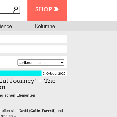
SHOP
ience
Kolumne
2. Oktober 2025
iful Journey“ – The
on
agischen Elementen
reffen sich David (
) und
Colin Farrell
 sich an –...