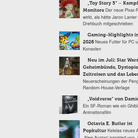
„Toy Story 5“ – Kamp
Der neue Pixar-
Monitore
wirkt, als hätte Jaron Lanie
Drehbuch mitgeschrieben
Gaming-Highlights im
Neues Futter für PC 
2026
Konsolen
Neu im Juli: Star Wars
Geheimbünde, Dystopien
Zeitreisen und das Lebe
Neuerscheinungen der Peng
Random-House-Verlage
„Voidverse“ von Dami
Ein SF-Roman wie ein Ghibl
Animationsfilm
Octavia E. Butler ist
Kelelas neues 
Popkultur
„New Avatar“ inspiriert von 