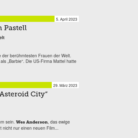
5. April 2023
n Pastell
elt
ne der berühmtesten Frauen der Welt.
 als „Barbie“. Die US-Firma Mattel hatte
29. März 2023
„Asteroid City“
um sein.
, das ewige
Wes Anderson
gt nicht nur einen neuen Film...