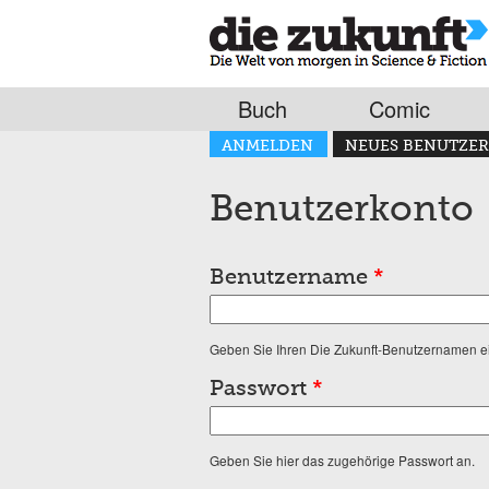
Buch
Comic
Haupt-Reiter
ANMELDEN
NEUES BENUTZER
(AKTIVER REITER)
Benutzerkonto
Benutzername
*
Geben Sie Ihren Die Zukunft-Benutzernamen e
Passwort
*
Geben Sie hier das zugehörige Passwort an.