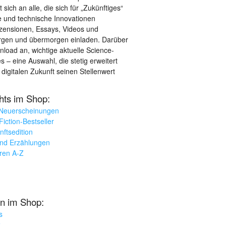
sich an alle, die sich für „Zukünftiges“
le und technische Innovationen
ezensionen, Essays, Videos und
orgen und übermorgen einladen. Darüber
load an, wichtige aktuelle Science-
– eine Auswahl, die stetig erweitert
 digitalen Zukunft seinen Stellenwert
ghts im Shop:
 Neuerscheinungen
iction-Bestseller
nftsedition
und Erzählungen
oren A-Z
n im Shop:
s
k