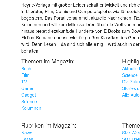
Heyne-Verlags mit großer Leidenschaft entwickelt und richtet 
in Literatur, Film, Comic und Computerspiel sowie für sozia
begeistern. Das Portal versammelt aktuelle Nachrichten, R
Kolumnen und will zum Mitdiskutieren über die Welt von m
hinaus bietet diezukunft.de Hunderte von E-Books zum Down
Fiction-Romane ebenso wie die großen Klassiker des Genres 
wird. Denn Lesen – da sind sich alle einig – wird auch in der
behalten.
Themen im Magazin:
Highli
Buch
Aktuelle
Film
Science-F
TV
Die Zuku
Game
Stories 
Gadget
Alle Aut
Science
Kolumnen
Rubriken im Magazin:
Theme
News
Star War
Essay
Star Tre