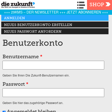
Navigation
SHOP
+++ 29KMS – DER NEWSLETTER +++ JETZT ABONNIEREN +++
Haupt-Reiter
ANMELDEN
(AKTIVER REITER)
NEUES BENUTZERKONTO ERSTELLEN
NEUES PASSWORT ANFORDERN
Benutzerkonto
Benutzername
*
Geben Sie Ihren Die Zukunft-Benutzernamen ein.
Passwort
*
Geben Sie hier das zugehörige Passwort an.
Angemeldet bleiben