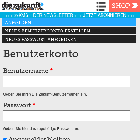
Navigation
SHOP
+++ 29KMS – DER NEWSLETTER +++ JETZT ABONNIEREN +++
Haupt-Reiter
ANMELDEN
(AKTIVER REITER)
NEUES BENUTZERKONTO ERSTELLEN
NEUES PASSWORT ANFORDERN
Benutzerkonto
Benutzername
*
Geben Sie Ihren Die Zukunft-Benutzernamen ein.
Passwort
*
Geben Sie hier das zugehörige Passwort an.
Angemeldet bleiben