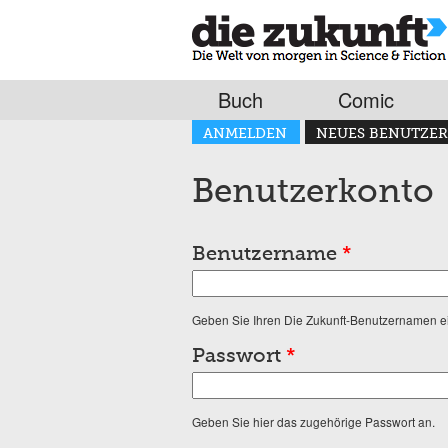
Buch
Comic
Haupt-Reiter
ANMELDEN
NEUES BENUTZER
(AKTIVER REITER)
Benutzerkonto
Benutzername
*
Geben Sie Ihren Die Zukunft-Benutzernamen e
Passwort
*
Geben Sie hier das zugehörige Passwort an.