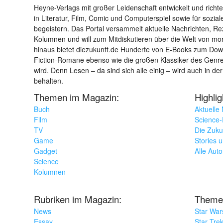
Heyne-Verlags mit großer Leidenschaft entwickelt und richtet 
in Literatur, Film, Comic und Computerspiel sowie für sozia
begeistern. Das Portal versammelt aktuelle Nachrichten, R
Kolumnen und will zum Mitdiskutieren über die Welt von m
hinaus bietet diezukunft.de Hunderte von E-Books zum Down
Fiction-Romane ebenso wie die großen Klassiker des Genres 
wird. Denn Lesen – da sind sich alle einig – wird auch in der
behalten.
Themen im Magazin:
Highli
Buch
Aktuelle
Film
Science-F
TV
Die Zuku
Game
Stories 
Gadget
Alle Aut
Science
Kolumnen
Rubriken im Magazin:
Theme
News
Star War
Essay
Star Tre