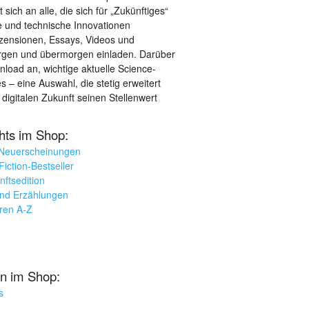
sich an alle, die sich für „Zukünftiges“
le und technische Innovationen
ezensionen, Essays, Videos und
orgen und übermorgen einladen. Darüber
load an, wichtige aktuelle Science-
– eine Auswahl, die stetig erweitert
 digitalen Zukunft seinen Stellenwert
ghts im Shop:
 Neuerscheinungen
iction-Bestseller
nftsedition
und Erzählungen
oren A-Z
n im Shop:
s
k