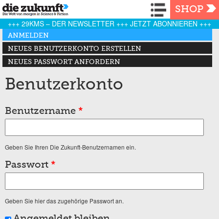
Navigation
SHOP
+++ 29KMS – DER NEWSLETTER +++ JETZT ABONNIEREN +++
Haupt-Reiter
ANMELDEN
(AKTIVER REITER)
NEUES BENUTZERKONTO ERSTELLEN
NEUES PASSWORT ANFORDERN
Benutzerkonto
Benutzername
*
Geben Sie Ihren Die Zukunft-Benutzernamen ein.
Passwort
*
Geben Sie hier das zugehörige Passwort an.
Angemeldet bleiben