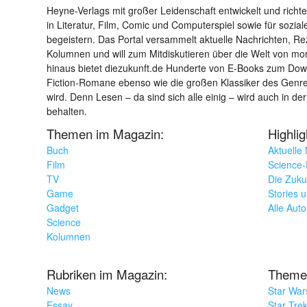
Heyne-Verlags mit großer Leidenschaft entwickelt und richtet 
in Literatur, Film, Comic und Computerspiel sowie für sozia
begeistern. Das Portal versammelt aktuelle Nachrichten, R
Kolumnen und will zum Mitdiskutieren über die Welt von m
hinaus bietet diezukunft.de Hunderte von E-Books zum Down
Fiction-Romane ebenso wie die großen Klassiker des Genres 
wird. Denn Lesen – da sind sich alle einig – wird auch in der
behalten.
Themen im Magazin:
Highli
Buch
Aktuelle
Film
Science-F
TV
Die Zuku
Game
Stories 
Gadget
Alle Aut
Science
Kolumnen
Rubriken im Magazin:
Theme
News
Star War
Essay
Star Tre