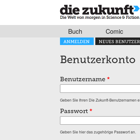
Buch
Comic
Haupt-Reiter
ANMELDEN
NEUES BENUTZER
(AKTIVER REITER)
Benutzerkonto
Benutzername
*
Geben Sie Ihren Die Zukunft-Benutzernamen e
Passwort
*
Geben Sie hier das zugehörige Passwort an.