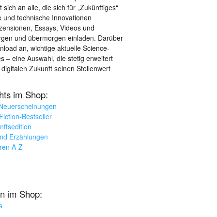
sich an alle, die sich für „Zukünftiges“
le und technische Innovationen
ezensionen, Essays, Videos und
orgen und übermorgen einladen. Darüber
load an, wichtige aktuelle Science-
– eine Auswahl, die stetig erweitert
 digitalen Zukunft seinen Stellenwert
ghts im Shop:
 Neuerscheinungen
iction-Bestseller
nftsedition
und Erzählungen
oren A-Z
n im Shop:
s
k