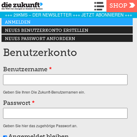
Navigation
SHOP
+++ 29KMS – DER NEWSLETTER +++ JETZT ABONNIEREN +++
Haupt-Reiter
ANMELDEN
(AKTIVER REITER)
NEUES BENUTZERKONTO ERSTELLEN
NEUES PASSWORT ANFORDERN
Benutzerkonto
Benutzername
*
Geben Sie Ihren Die Zukunft-Benutzernamen ein.
Passwort
*
Geben Sie hier das zugehörige Passwort an.
Angemeldet bleiben