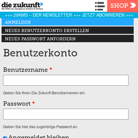
Navigation
SHOP
+++ 29KMS – DER NEWSLETTER +++ JETZT ABONNIEREN +++
Haupt-Reiter
ANMELDEN
(AKTIVER REITER)
NEUES BENUTZERKONTO ERSTELLEN
NEUES PASSWORT ANFORDERN
Benutzerkonto
Benutzername
*
Geben Sie Ihren Die Zukunft-Benutzernamen ein.
Passwort
*
Geben Sie hier das zugehörige Passwort an.
Angemeldet bleiben