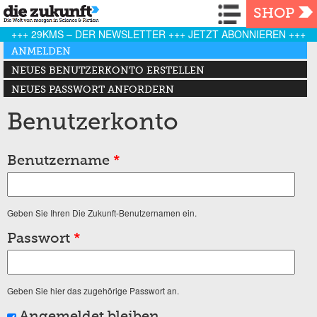
Navigation
SHOP
+++ 29KMS – DER NEWSLETTER +++ JETZT ABONNIEREN +++
Haupt-Reiter
ANMELDEN
(AKTIVER REITER)
NEUES BENUTZERKONTO ERSTELLEN
NEUES PASSWORT ANFORDERN
Benutzerkonto
Benutzername
*
Geben Sie Ihren Die Zukunft-Benutzernamen ein.
Passwort
*
Geben Sie hier das zugehörige Passwort an.
Angemeldet bleiben