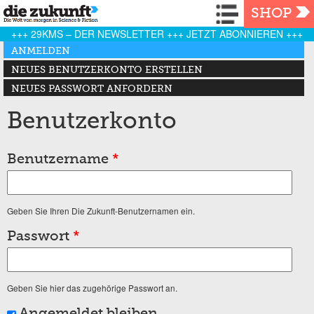
Navigation
SHOP
+++ 29KMS – DER NEWSLETTER +++ JETZT ABONNIEREN +++
Haupt-Reiter
ANMELDEN
(AKTIVER REITER)
NEUES BENUTZERKONTO ERSTELLEN
NEUES PASSWORT ANFORDERN
Benutzerkonto
Benutzername
*
Geben Sie Ihren Die Zukunft-Benutzernamen ein.
Passwort
*
Geben Sie hier das zugehörige Passwort an.
Angemeldet bleiben