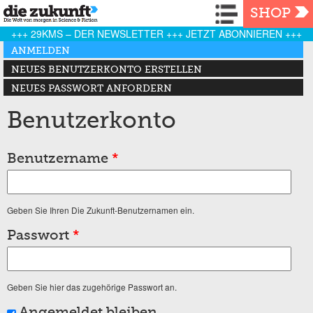
Navigation
SHOP
+++ 29KMS – DER NEWSLETTER +++ JETZT ABONNIEREN +++
Haupt-Reiter
ANMELDEN
(AKTIVER REITER)
NEUES BENUTZERKONTO ERSTELLEN
NEUES PASSWORT ANFORDERN
Benutzerkonto
Benutzername
*
Geben Sie Ihren Die Zukunft-Benutzernamen ein.
Passwort
*
Geben Sie hier das zugehörige Passwort an.
Angemeldet bleiben