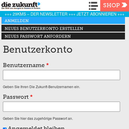
Navigation
SHOP
+++ 29KMS – DER NEWSLETTER +++ JETZT ABONNIEREN +++
Haupt-Reiter
ANMELDEN
(AKTIVER REITER)
NEUES BENUTZERKONTO ERSTELLEN
NEUES PASSWORT ANFORDERN
Benutzerkonto
Benutzername
*
Geben Sie Ihren Die Zukunft-Benutzernamen ein.
Passwort
*
Geben Sie hier das zugehörige Passwort an.
Angemeldet bleiben