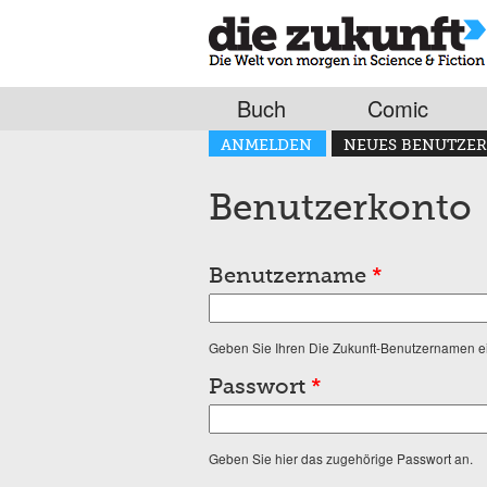
Buch
Comic
Haupt-Reiter
ANMELDEN
NEUES BENUTZER
(AKTIVER REITER)
Benutzerkonto
Benutzername
*
Geben Sie Ihren Die Zukunft-Benutzernamen e
Passwort
*
Geben Sie hier das zugehörige Passwort an.