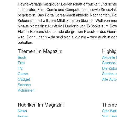
Heyne-Verlags mit großer Leidenschaft entwickelt und richtet 
in Literatur, Film, Comic und Computerspiel sowie für sozia
begeistern. Das Portal versammelt aktuelle Nachrichten, R
Kolumnen und will zum Mitdiskutieren über die Welt von m
hinaus bietet diezukunft.de Hunderte von E-Books zum Down
Fiction-Romane ebenso wie die großen Klassiker des Genres 
wird. Denn Lesen – da sind sich alle einig – wird auch in der
behalten.
Themen im Magazin:
Highli
Buch
Aktuelle
Film
Science-F
TV
Die Zuku
Game
Stories 
Gadget
Alle Aut
Science
Kolumnen
Rubriken im Magazin:
Theme
News
Star War
Essay
Star Tre