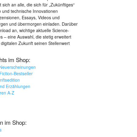
sich an alle, die sich für „Zukünftiges“
le und technische Innovationen
ezensionen, Essays, Videos und
orgen und übermorgen einladen. Darüber
load an, wichtige aktuelle Science-
– eine Auswahl, die stetig erweitert
 digitalen Zukunft seinen Stellenwert
ghts im Shop:
 Neuerscheinungen
iction-Bestseller
nftsedition
und Erzählungen
oren A-Z
n im Shop:
s
k