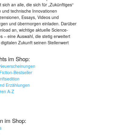
sich an alle, die sich für „Zukünftiges“
le und technische Innovationen
ezensionen, Essays, Videos und
orgen und übermorgen einladen. Darüber
load an, wichtige aktuelle Science-
– eine Auswahl, die stetig erweitert
 digitalen Zukunft seinen Stellenwert
ghts im Shop:
 Neuerscheinungen
iction-Bestseller
nftsedition
und Erzählungen
oren A-Z
n im Shop:
s
k