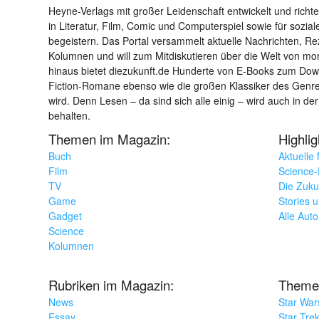
Heyne-Verlags mit großer Leidenschaft entwickelt und richtet 
in Literatur, Film, Comic und Computerspiel sowie für sozia
begeistern. Das Portal versammelt aktuelle Nachrichten, R
Kolumnen und will zum Mitdiskutieren über die Welt von m
hinaus bietet diezukunft.de Hunderte von E-Books zum Down
Fiction-Romane ebenso wie die großen Klassiker des Genres 
wird. Denn Lesen – da sind sich alle einig – wird auch in der
behalten.
Themen im Magazin:
Highli
Buch
Aktuelle
Film
Science-F
TV
Die Zuku
Game
Stories 
Gadget
Alle Aut
Science
Kolumnen
Rubriken im Magazin:
Theme
News
Star War
Essay
Star Tre