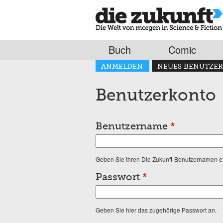
Buch
Comic
Haupt-Reiter
ANMELDEN
NEUES BENUTZER
(AKTIVER REITER)
Benutzerkonto
Benutzername
*
Geben Sie Ihren Die Zukunft-Benutzernamen e
Passwort
*
Geben Sie hier das zugehörige Passwort an.