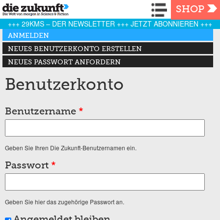
Navigation
SHOP
+++ 29KMS – DER NEWSLETTER +++ JETZT ABONNIEREN +++
Haupt-Reiter
ANMELDEN
(AKTIVER REITER)
NEUES BENUTZERKONTO ERSTELLEN
NEUES PASSWORT ANFORDERN
Benutzerkonto
Benutzername
*
Geben Sie Ihren Die Zukunft-Benutzernamen ein.
Passwort
*
Geben Sie hier das zugehörige Passwort an.
Angemeldet bleiben