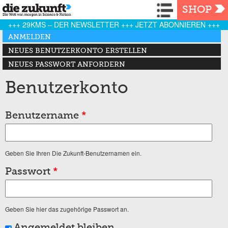
Navigation
SHOP
+++ 29KMS – DER NEWSLETTER +++ JETZT ABONNIEREN +++
Haupt-Reiter
ANMELDEN
(AKTIVER REITER)
NEUES BENUTZERKONTO ERSTELLEN
NEUES PASSWORT ANFORDERN
Benutzerkonto
Benutzername
*
Geben Sie Ihren Die Zukunft-Benutzernamen ein.
Passwort
*
Geben Sie hier das zugehörige Passwort an.
Angemeldet bleiben