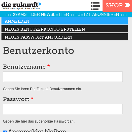
Navigation
SHOP
+++ 29KMS – DER NEWSLETTER +++ JETZT ABONNIEREN +++
Haupt-Reiter
ANMELDEN
(AKTIVER REITER)
NEUES BENUTZERKONTO ERSTELLEN
NEUES PASSWORT ANFORDERN
Benutzerkonto
Benutzername
*
Geben Sie Ihren Die Zukunft-Benutzernamen ein.
Passwort
*
Geben Sie hier das zugehörige Passwort an.
Angemeldet bleiben