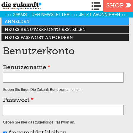
Navigation
SHOP
+++ 29KMS – DER NEWSLETTER +++ JETZT ABONNIEREN +++
Haupt-Reiter
ANMELDEN
(AKTIVER REITER)
NEUES BENUTZERKONTO ERSTELLEN
NEUES PASSWORT ANFORDERN
Benutzerkonto
Benutzername
*
Geben Sie Ihren Die Zukunft-Benutzernamen ein.
Passwort
*
Geben Sie hier das zugehörige Passwort an.
Angemeldet bleiben