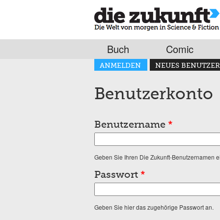
Buch
Comic
Haupt-Reiter
ANMELDEN
NEUES BENUTZER
(AKTIVER REITER)
Benutzerkonto
Benutzername
*
Geben Sie Ihren Die Zukunft-Benutzernamen e
Passwort
*
Geben Sie hier das zugehörige Passwort an.