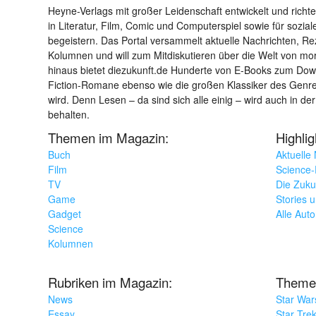
Heyne-Verlags mit großer Leidenschaft entwickelt und richtet 
in Literatur, Film, Comic und Computerspiel sowie für sozia
begeistern. Das Portal versammelt aktuelle Nachrichten, R
Kolumnen und will zum Mitdiskutieren über die Welt von m
hinaus bietet diezukunft.de Hunderte von E-Books zum Down
Fiction-Romane ebenso wie die großen Klassiker des Genres 
wird. Denn Lesen – da sind sich alle einig – wird auch in der
behalten.
Themen im Magazin:
Highli
Buch
Aktuelle
Film
Science-F
TV
Die Zuku
Game
Stories 
Gadget
Alle Aut
Science
Kolumnen
Rubriken im Magazin:
Theme
News
Star War
Essay
Star Tre