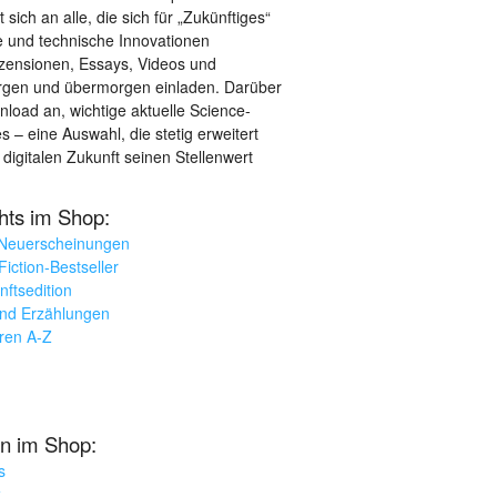
sich an alle, die sich für „Zukünftiges“
le und technische Innovationen
ezensionen, Essays, Videos und
orgen und übermorgen einladen. Darüber
load an, wichtige aktuelle Science-
– eine Auswahl, die stetig erweitert
 digitalen Zukunft seinen Stellenwert
ghts im Shop:
 Neuerscheinungen
iction-Bestseller
nftsedition
und Erzählungen
oren A-Z
n im Shop:
s
k