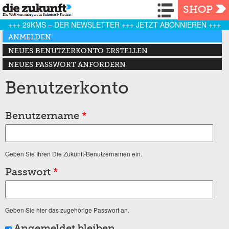
Navigation
SHOP
+++ 29KMS – DER NEWSLETTER +++ JETZT ABONNIEREN +++
Haupt-Reiter
ANMELDEN
(AKTIVER REITER)
NEUES BENUTZERKONTO ERSTELLEN
NEUES PASSWORT ANFORDERN
Benutzerkonto
Benutzername
*
Geben Sie Ihren Die Zukunft-Benutzernamen ein.
Passwort
*
Geben Sie hier das zugehörige Passwort an.
Angemeldet bleiben