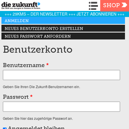
Navigation
SHOP
+++ 29KMS – DER NEWSLETTER +++ JETZT ABONNIEREN +++
Haupt-Reiter
ANMELDEN
(AKTIVER REITER)
NEUES BENUTZERKONTO ERSTELLEN
NEUES PASSWORT ANFORDERN
Benutzerkonto
Benutzername
*
Geben Sie Ihren Die Zukunft-Benutzernamen ein.
Passwort
*
Geben Sie hier das zugehörige Passwort an.
Angemeldet bleiben