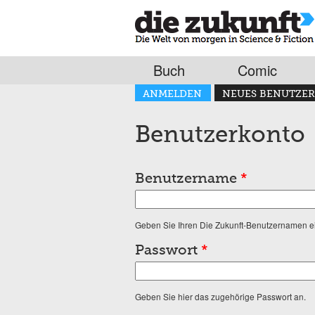
Buch
Comic
Haupt-Reiter
ANMELDEN
NEUES BENUTZER
(AKTIVER REITER)
Benutzerkonto
Benutzername
*
Geben Sie Ihren Die Zukunft-Benutzernamen e
Passwort
*
Geben Sie hier das zugehörige Passwort an.