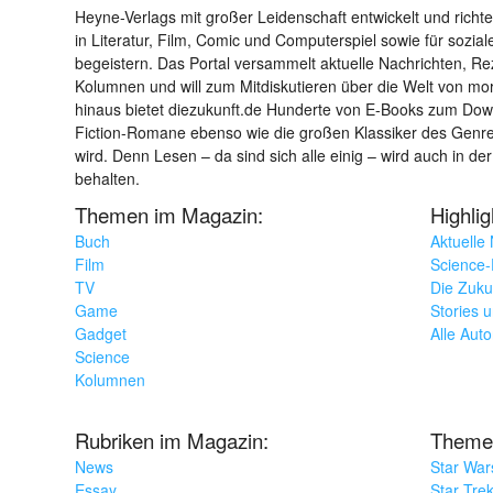
Heyne-Verlags mit großer Leidenschaft entwickelt und richtet 
in Literatur, Film, Comic und Computerspiel sowie für sozia
begeistern. Das Portal versammelt aktuelle Nachrichten, R
Kolumnen und will zum Mitdiskutieren über die Welt von m
hinaus bietet diezukunft.de Hunderte von E-Books zum Down
Fiction-Romane ebenso wie die großen Klassiker des Genres 
wird. Denn Lesen – da sind sich alle einig – wird auch in der
behalten.
Themen im Magazin:
Highli
Buch
Aktuelle
Film
Science-F
TV
Die Zuku
Game
Stories 
Gadget
Alle Aut
Science
Kolumnen
Rubriken im Magazin:
Theme
News
Star War
Essay
Star Tre