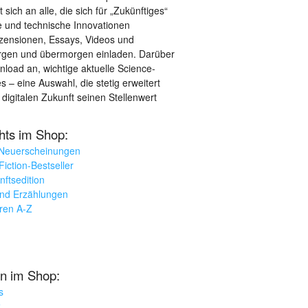
sich an alle, die sich für „Zukünftiges“
le und technische Innovationen
ezensionen, Essays, Videos und
orgen und übermorgen einladen. Darüber
load an, wichtige aktuelle Science-
– eine Auswahl, die stetig erweitert
 digitalen Zukunft seinen Stellenwert
ghts im Shop:
 Neuerscheinungen
iction-Bestseller
nftsedition
und Erzählungen
oren A-Z
n im Shop:
s
k