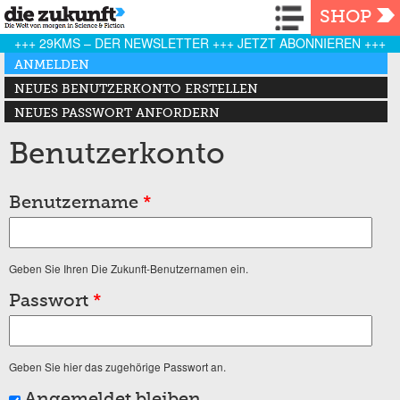
Navigation
SHOP
+++ 29KMS – DER NEWSLETTER +++ JETZT ABONNIEREN +++
Haupt-Reiter
ANMELDEN
(AKTIVER REITER)
NEUES BENUTZERKONTO ERSTELLEN
NEUES PASSWORT ANFORDERN
Benutzerkonto
Benutzername
*
Geben Sie Ihren Die Zukunft-Benutzernamen ein.
Passwort
*
Geben Sie hier das zugehörige Passwort an.
Angemeldet bleiben