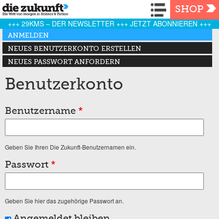
Navigation
SHOP
+++ 29KMS – DER NEWSLETTER +++ JETZT ABONNIEREN +++
Haupt-Reiter
ANMELDEN
(AKTIVER REITER)
NEUES BENUTZERKONTO ERSTELLEN
NEUES PASSWORT ANFORDERN
Benutzerkonto
Benutzername
*
Geben Sie Ihren Die Zukunft-Benutzernamen ein.
Passwort
*
Geben Sie hier das zugehörige Passwort an.
Angemeldet bleiben