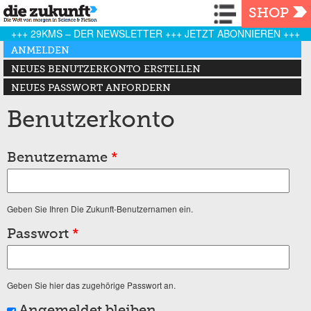
Navigation
SHOP
+++ 29KMS – DER NEWSLETTER +++ JETZT ABONNIEREN +++
Haupt-Reiter
ANMELDEN
(AKTIVER REITER)
NEUES BENUTZERKONTO ERSTELLEN
NEUES PASSWORT ANFORDERN
Benutzerkonto
Benutzername
*
Geben Sie Ihren Die Zukunft-Benutzernamen ein.
Passwort
*
Geben Sie hier das zugehörige Passwort an.
Angemeldet bleiben