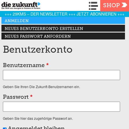
Navigation
SHOP
+++ 29KMS – DER NEWSLETTER +++ JETZT ABONNIEREN +++
Haupt-Reiter
ANMELDEN
(AKTIVER REITER)
NEUES BENUTZERKONTO ERSTELLEN
NEUES PASSWORT ANFORDERN
Benutzerkonto
Benutzername
*
Geben Sie Ihren Die Zukunft-Benutzernamen ein.
Passwort
*
Geben Sie hier das zugehörige Passwort an.
Angemeldet bleiben