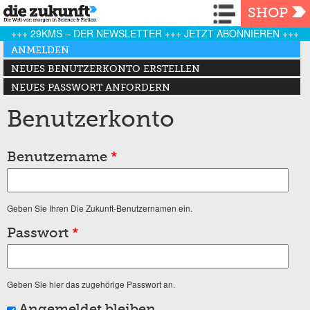
Navigation
SHOP
+++ 29KMS – DER NEWSLETTER +++ JETZT ABONNIEREN +++
Haupt-Reiter
ANMELDEN
(AKTIVER REITER)
NEUES BENUTZERKONTO ERSTELLEN
NEUES PASSWORT ANFORDERN
Benutzerkonto
Benutzername
*
Geben Sie Ihren Die Zukunft-Benutzernamen ein.
Passwort
*
Geben Sie hier das zugehörige Passwort an.
Angemeldet bleiben