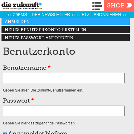
Navigation
SHOP
+++ 29KMS – DER NEWSLETTER +++ JETZT ABONNIEREN +++
Haupt-Reiter
ANMELDEN
(AKTIVER REITER)
NEUES BENUTZERKONTO ERSTELLEN
NEUES PASSWORT ANFORDERN
Benutzerkonto
Benutzername
*
Geben Sie Ihren Die Zukunft-Benutzernamen ein.
Passwort
*
Geben Sie hier das zugehörige Passwort an.
Angemeldet bleiben