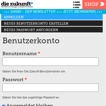
Navigation
SHOP
+++ 29KMS – DER NEWSLETTER +++ JETZT ABONNIEREN +++
Haupt-Reiter
ANMELDEN
(AKTIVER REITER)
NEUES BENUTZERKONTO ERSTELLEN
NEUES PASSWORT ANFORDERN
Benutzerkonto
Benutzername
*
Geben Sie Ihren Die Zukunft-Benutzernamen ein.
Passwort
*
Geben Sie hier das zugehörige Passwort an.
Angemeldet bleiben