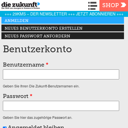
Navigation
SHOP
+++ 29KMS – DER NEWSLETTER +++ JETZT ABONNIEREN +++
Haupt-Reiter
ANMELDEN
(AKTIVER REITER)
NEUES BENUTZERKONTO ERSTELLEN
NEUES PASSWORT ANFORDERN
Benutzerkonto
Benutzername
*
Geben Sie Ihren Die Zukunft-Benutzernamen ein.
Passwort
*
Geben Sie hier das zugehörige Passwort an.
Angemeldet bleiben