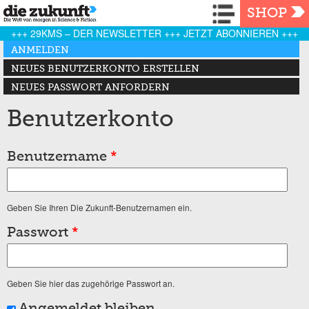
Navigation
SHOP
+++ 29KMS – DER NEWSLETTER +++ JETZT ABONNIEREN +++
Haupt-Reiter
ANMELDEN
(AKTIVER REITER)
NEUES BENUTZERKONTO ERSTELLEN
NEUES PASSWORT ANFORDERN
Benutzerkonto
Benutzername
*
Geben Sie Ihren Die Zukunft-Benutzernamen ein.
Passwort
*
Geben Sie hier das zugehörige Passwort an.
Angemeldet bleiben